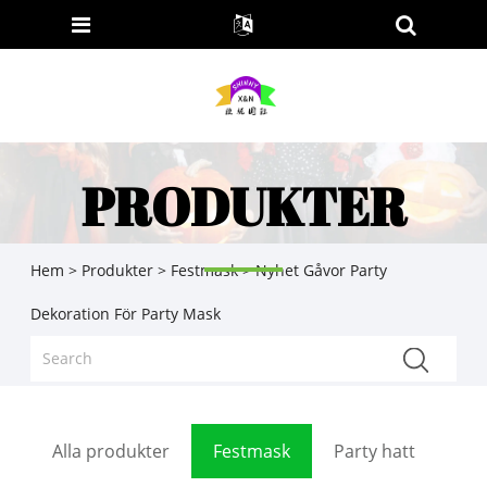
PRODUKTER
Hem
>
Produkter
>
Festmask
> Nyhet Gåvor Party
Dekoration För Party Mask
Alla produkter
Festmask
Party hatt