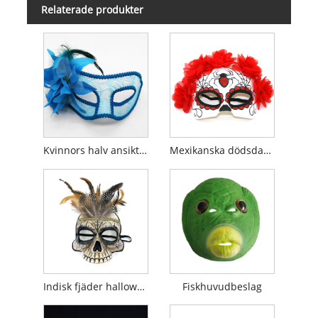
Relaterade produkter
Kvinnors halv ansiktsmask
Mexikanska dödsdagsmasker
Indisk fjäder halloween läskig mask
Fiskhuvudbeslag