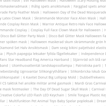
e latex mask
|
Evil Halloween Mask
|
Halloween Scary Holding Ma
etsmaskeradmask
|
Ihålig spets ansiktsmask
|
Färgglad spets amo
rade Party Feather Mask
|
Halloween Day of the Dead Masquerad
y Latex Clown Mask
|
Skrämmande Monster Face Alien Mask
|
Hal
nde Cosplay Resin Mask
|
Warrior Antique Retro Halv Face Hallo
rämmande Cosplay
|
Cosplay Full Face Clown Mask för Halloween
|
Disco Ball Glitter Party Mask
|
Disco Ball Glitter Mask Halloween F
ner spöken mask
|
Halloween maskerad skum skrämmande grön ha
 Diamond Set Halv Ansiktsmask
|
Dam sexig bikini paljettväst elastis
ka
|
Plysch papegoja leksaker fyllda fågelleksaker
|
Independence D
 Fans Star Headband Flag America Hairband
|
Stjärnröd och blå r
nband
|
Utomhusvattentät landskapssollampa
|
Patriotiska parti
|
mebeständig Ugnsvantar Silikongrythållare
|
Silikonbricka Iskub G
Silikonspatel
|
6 Kavitet Donut Big Lollipop Mold
|
Dubbelfrekvens r
 CS taktisk hel ansikte militär armé gasmask
|
Mardi Gras Carnival
 mask festmasker
|
The Day Of Dead Sugar Skull Mask
|
Carnival
Creative Colorful LED Flash LED Keychain
|
Smile Tongue Plastic Ke
llar
|
Multifunktion Pet Animal Toys Baby Spelar popleksak
|
Dream