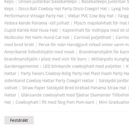
Keps
|
Unisex justerbar baseballkeps
|
Baseballkeps Justerbar 
Keps
|
Disco Ball Cowboy Hat Party Disco Cowgirl Hat
|
Lyxig hol
Performance Vintage Party Hat
|
Vikbar PVC Cow Boy Hat
|
Färgg
Fedora kände Panama -stil julhatt
|
Plysch majskolvhatt för mat 
Cupid Kärlek Röd Huva Hatt
|
Kaptenhatt för möhippa med vit s
Multicolor Pet Halm Hund Cat Hat
|
Carnival paljetthatt
|
Carniv
med bred brätt
|
Peruk för män Handgjord virkad vinter varm 
Amerikansk fotbollshjälm med mask
|
Brandmanshjälm för barn
brandmanshjälm i plast med visir för barn
|
Militärpolis Kungli
Garderegementet
|
LED blinkande cowboyhatt med paljetter
|
K
Hattar
|
Party Favors Cowboy Rolig Party Hat Plast Foam Party Ha
sidenband Cowboy Hattar Party Cowgirl Hattar
|
Solskydd Jordb
solhatt
|
Straw Paper Solskydd Bred brättad Panama Straw Hat
Hattar
|
Glänsande cowboyhatt med fjädrar Diamanter Tillbehö
Hat
|
Cowboyhatt i filt med färg Pom Pom-kant
|
Mini Graduatio
Festdräkt