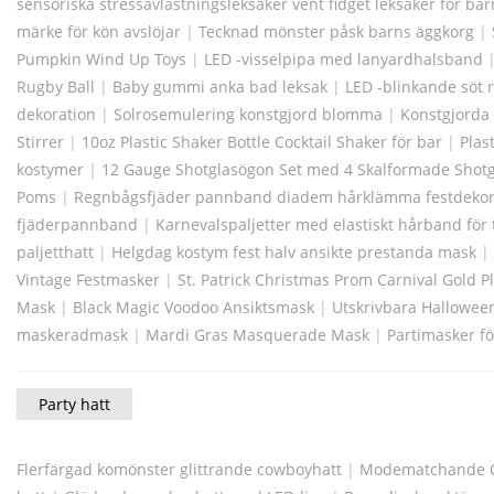
sensoriska stressavlastningsleksaker vent fidget leksaker för bar
märke för kön avslöjar
|
Tecknad mönster påsk barns äggkorg
|
Pumpkin Wind Up Toys
|
LED -visselpipa med lanyardhalsband
Rugby Ball
|
Baby gummi anka bad leksak
|
LED -blinkande söt 
dekoration
|
Solrosemulering konstgjord blomma
|
Konstgjorda
Stirrer
|
10oz Plastic Shaker Bottle Cocktail Shaker för bar
|
Plas
kostymer
|
12 Gauge Shotglasögon Set med 4 Skalformade Shotg
Poms
|
Regnbågsfjäder pannband diadem hårklämma festdekor
fjäderpannband
|
Karnevalspaljetter med elastiskt hårband för t
paljetthatt
|
Helgdag kostym fest halv ansikte prestanda mask
|
Vintage Festmasker
|
St. Patrick Christmas Prom Carnival Gold 
Mask
|
Black Magic Voodoo Ansiktsmask
|
Utskrivbara Hallowee
maskeradmask
|
Mardi Gras Masquerade Mask
|
Partimasker fö
Party hatt
Flerfärgad komönster glittrande cowboyhatt
|
Modematchande C