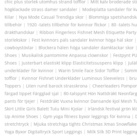
chic plus storlek utomhus strand tofflor
|
Mitt kalv broderade st
högklackade strass damer sandaler
|
Modeplatta sandaler för k
Kilar
|
Nya Mode Casual Trendiga skor
|
Blommiga spetshandska
tillbehör
|
1920 -talets tillbehör för kvinnor flickor
|
80 -talets 
dräkthandskar
|
Ribbon Fingerless Fishnet Mesh Etiquette Party
storlekskor
|
Fest kvinnors päls sandaler kvinnor höga häl skor
cowboystövlar
|
Blockera hälen höga sandaler damklackar skor
Shoes
|
Musikalisk pantomime Anpassa clownskor
|
Festpynt PU
Shoes
|
Justerbart elastiskt klipp Elasticitetssuspens klipp
|
Julä
underkläder för kvinnor
|
Warm Smile Face Sidor Tofflor
|
Somma
tofflor
|
Kvinnor Fishnet Underkläder Luminous Sleeveless
|
bru
Toppers
|
Liten rund barock strasskrona
|
Cheerleaders Pompom
färgad tippet Färgglad sjal
|
80-talspynt Hön Nattdräkt Neonfärg
pants för tjejer
|
Festdräkt Vuxna kvinnor Dansande kjol Mesh Tu
Skirt Little Girls Balett Tutu Mini Kjolar
|
Irländsk festival grön k
Up Anime Shoes
|
Gym yoga fitness byxor leggings för kvinna
|
stretchtryck
|
Mjuka stretchiga tights Christmas Xmas Snowflake
Yoga Byxor Digitaltryck Sport Leggings
|
Milk Silk 3D Print leggi