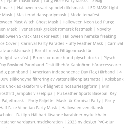
sk
|
Fjädermaskmask
|
Long Nose Party Masks
|
Sexig
rf mask
|
Halloween svart spindel dödsmask
|
LED MASK Light
e Mask
|
Maskerad danspartymask
|
Mode temafest
loween Plast Witch Ghost Mask
|
Halloween Neon Led Purge
ween Mask
|
Venetiansk grekisk romersk festmask
|
Novelty
Halloween Skräck Mask För Fest
|
Halloween hemska freaking
ace Cover
|
Carnival Party Parades Fluffy Feather Mask
|
Carnival
lv ansiktsmask
|
Barnfiltmask Filtögonmask för
k tight rak väst
|
Brun stor dane hund plysch docka
|
Plysch
ay Bowknot Pannband Festtillbehör Kaninöron Håraccessoarer
andig pannband
|
American Independence Day Flag Hårband
|
4
100% silikondyna filtrering av vattensilikonplatsmatta
|
Köksbänk
odis Chokladkakaform 6-hålighet dinosaurieäggform
|
Mini
ostfritt järnpolis visselpipa
|
Pu Leather Sports Baseball Key
 Paljettmask
|
Party Paljetter Mask för Carnival Party
|
Party
 Half Face Venetian Party Mask
|
Halloween venetiansk
ychain
|
D-klipp Hållbart låsande karabiner nyckelchain
catcher vardagsrumsdekoration
|
2023 ny design PVC-djur