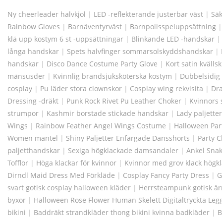
Ny cheerleader halvkjol
|
LED -reflekterande justerbar väst
|
Säk
Rainbow Gloves
|
Barnäventyrväst
|
Barnpolisspeluppsättning
klä upp kostym 6 st -uppsättningar
|
Blinkande LED -handskar
långa handskar
|
Spets halvfinger sommarsolskyddshandskar
|
handskar
|
Disco Dance Costume Party Glove
|
Kort satin kvälls
mänsusder
|
Kvinnlig brandsjuksköterska kostym
|
Dubbelsidig
cosplay
|
Pu läder stora clownskor
|
Cosplay wing rekvisita
|
Dr
Dressing -dräkt
|
Punk Rock Rivet Pu Leather Choker
|
Kvinnors
strumpor
|
Kashmir borstade stickade handskar
|
Lady paljette
Wings
|
Rainbow Feather Angel Wings Costume
|
Halloween Part
Women mantel
|
Shiny Paljetter Enfärgade Dansshorts
|
Party C
paljetthandskar
|
Sexiga högklackade damsandaler
|
Ankel Sna
Tofflor
|
Höga klackar för kvinnor
|
Kvinnor med grov klack högkl
Dirndl Maid Dress Med Förkläde
|
Cosplay Fancy Party Dress
|
G
svart gotisk cosplay halloween kläder
|
Herrsteampunk gotisk ä
byxor
|
Halloween Rose Flower Human Skelett Digitaltryckta Leg
bikini
|
Baddräkt strandkläder thong bikini kvinna badkläder
|
B