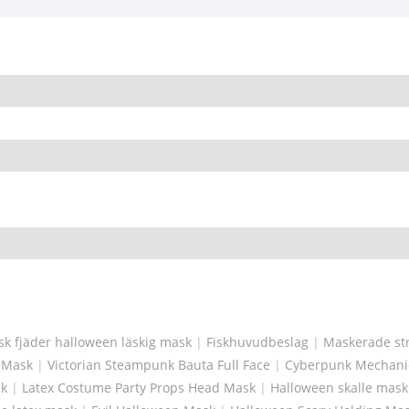
sk fjäder halloween läskig mask
|
Fiskhuvudbeslag
|
Maskerade str
e Mask
|
Victorian Steampunk Bauta Full Face
|
Cyberpunk Mechanic
sk
|
Latex Costume Party Props Head Mask
|
Halloween skalle mask