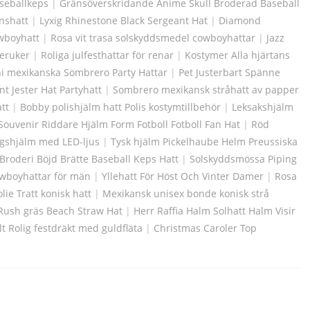
aseballkeps
|
Gränsöverskridande Anime Skull Broderad Baseball
nshatt
|
Lyxig Rhinestone Black Sergeant Hat
|
Diamond
wboyhatt
|
Rosa vit trasa solskyddsmedel cowboyhattar
|
Jazz
eruker
|
Roliga julfesthattar för renar
|
Kostymer Alla hjärtans
i mexikanska Sombrero Party Hattar
|
Pet Justerbart Spänne
t Jester Hat Partyhatt
|
Sombrero mexikansk stråhatt av papper
tt
|
Bobby polishjälm hatt Polis kostymtillbehör
|
Leksakshjälm
 Souvenir Riddare Hjälm Form Fotboll Fotboll Fan Hat
|
Röd
ngshjälm med LED-ljus
|
Tysk hjälm Pickelhaube Helm Preussiska
Broderi Böjd Brätte Baseball Keps Hatt
|
Solskyddsmössa Piping
wboyhattar för män
|
Yllehatt För Höst Och Vinter Damer
|
Rosa
ie Tratt konisk hatt
|
Mexikansk unisex bonde konisk strå
Rush gräs Beach Straw Hat
|
Herr Raffia Halm Solhatt Halm Visir
lt Rolig festdräkt med guldfläta
|
Christmas Caroler Top