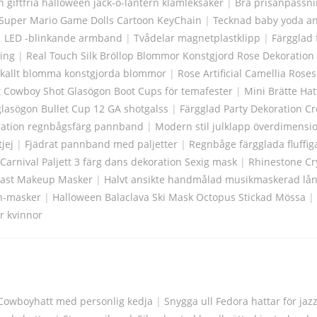
n giftfria halloween jack-o-lantern klämleksaker
|
Bra prisanpassn
Super Mario Game Dolls Cartoon KeyChain
|
Tecknad baby yoda ani
|
LED -blinkande armband
|
Tvådelar magnetplastklipp
|
Färgglad 
ring
|
Real Touch Silk Bröllop Blommor Konstgjord Rose Dekoration
 kallt blomma konstgjorda blommor
|
Rose Artificial Camellia Rose
t Cowboy Shot Glasögon Boot Cups för temafester
|
Mini Brätte Hat
lasögon Bullet Cup 12 GA shotgalss
|
Färgglad Party Dekoration C
ation regnbågsfärg pannband
|
Modern stil julklapp överdimen
jej
|
Fjädrat pannband med paljetter
|
Regnbåge färgglada fluffi
Carnival Paljett 3 färg dans dekoration Sexig mask
|
Rhinestone Cr
Plast Makeup Masker
|
Halvt ansikte handmålad musikmaskerad l
n-masker
|
Halloween Balaclava Ski Mask Octopus Stickad Mössa
|
r kvinnor
owboyhatt med personlig kedja
|
Snygga ull Fedora hattar för jaz