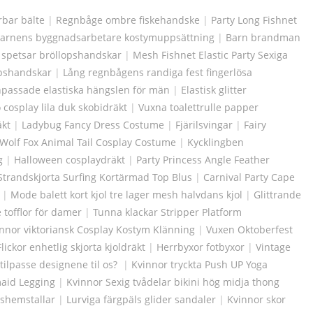
rbar bälte
|
Regnbåge ombre fiskehandske
|
Party Long Fishnet
arnens byggnadsarbetare kostymuppsättning
|
Barn brandman
 spetsar bröllopshandskar
|
Mesh Fishnet Elastic Party Sexiga
opshandskar
|
Lång regnbågens randiga fest fingerlösa
passade elastiska hängslen för män
|
Elastisk glitter
o cosplay lila duk skobidräkt
|
Vuxna toalettrulle papper
äkt
|
Ladybug Fancy Dress Costume
|
Fjärilsvingar
|
Fairy
Wolf Fox Animal Tail Cosplay Costume
|
Kycklingben
g
|
Halloween cosplaydräkt
|
Party Princess Angle Feather
Strandskjorta Surfing Kortärmad Top Blus
|
Carnival Party Cape
|
Mode balett kort kjol tre lager mesh halvdans kjol
|
Glittrande
tofflor för damer
|
Tunna klackar Stripper Platform
nnor viktoriansk Cosplay Kostym Klänning
|
Vuxen Oktoberfest
Flickor enhetlig skjorta kjoldräkt
|
Herrbyxor fotbyxor
|
Vintage
tilpasse designene til os?
|
Kvinnor tryckta Push UP Yoga
maid Legging
|
Kvinnor Sexig tvådelar bikini hög midja thong
ushemstallar
|
Lurviga färgpäls glider sandaler
|
Kvinnor skor