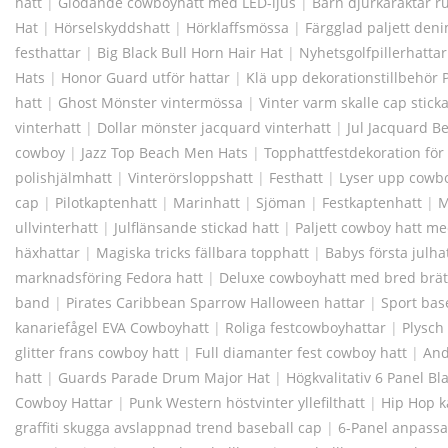
hatt
|
Glödande cowboyhatt med LED-ljus
|
Barn djurkaraktär r
Hat
|
Hörselskyddshatt
|
Hörklaffsmössa
|
Färgglad paljett den
festhattar
|
Big Black Bull Horn Hair Hat
|
Nyhetsgolfpillerhattar
Hats
|
Honor Guard utför hattar
|
Klä upp dekorationstillbehör P
hatt
|
Ghost Mönster vintermössa
|
Vinter varm skalle cap stick
vinterhatt
|
Dollar mönster jacquard vinterhatt
|
Jul Jacquard B
cowboy
|
Jazz Top Beach Men Hats
|
Topphattfestdekoration för
polishjälmhatt
|
Vinterörsloppshatt
|
Festhatt
|
Lyser upp cowb
cap
|
Pilotkaptenhatt
|
Marinhatt
|
Sjöman
|
Festkaptenhatt
|
M
ullvinterhatt
|
Julflänsande stickad hatt
|
Paljett cowboy hatt me
häxhattar
|
Magiska tricks fällbara topphatt
|
Babys första julh
marknadsföring Fedora hatt
|
Deluxe cowboyhatt med bred brät
band
|
Pirates Caribbean Sparrow Halloween hattar
|
Sport bas
kanariefågel EVA Cowboyhatt
|
Roliga festcowboyhattar
|
Plysch
glitter frans cowboy hatt
|
Full diamanter fest cowboy hatt
|
And
hatt
|
Guards Parade Drum Major Hat
|
Högkvalitativ 6 Panel B
Cowboy Hattar
|
Punk Western höstvinter yllefilthatt
|
Hip Hop k
graffiti skugga avslappnad trend baseball cap
|
6-Panel anpassa