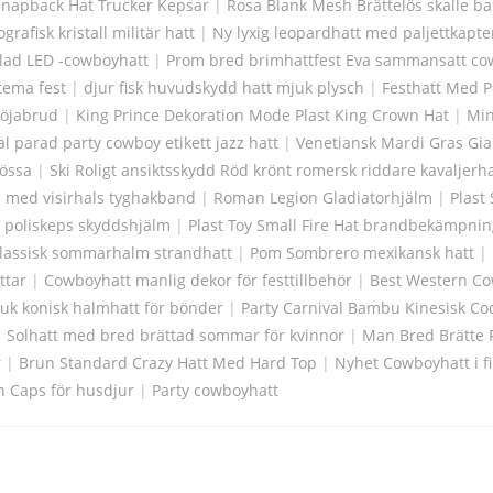
Snapback Hat Trucker Kepsar
|
Rosa Blank Mesh Brättelös skalle b
ografisk kristall militär hatt
|
Ny lyxig leopardhatt med paljettkapte
lad LED -cowboyhatt
|
Prom bred brimhattfest Eva sammansatt co
tema fest
|
djur fisk huvudskydd hatt mjuk plysch
|
Festhatt Med P
löjabrud
|
King Prince Dekoration Mode Plast King Crown Hat
|
Min
al parad party cowboy etikett jazz hatt
|
Venetiansk Mardi Gras Gian
mössa
|
Ski Roligt ansiktsskydd Röd krönt romersk riddare kavaljerha
 med visirhals tyghakband
|
Roman Legion Gladiatorhjälm
|
Plast
g poliskeps skyddshjälm
|
Plast Toy Small Fire Hat brandbekämpni
lassisk sommarhalm strandhatt
|
Pom Sombrero mexikansk hatt
|
ttar
|
Cowboyhatt manlig dekor för festtillbehör
|
Best Western Co
ruk konisk halmhatt för bönder
|
Party Carnival Bambu Kinesisk Cool
|
Solhatt med bred brättad sommar för kvinnor
|
Man Bred Brätte 
r
|
Brun Standard Crazy Hatt Med Hard Top
|
Nyhet Cowboyhatt i fi
n Caps för husdjur
|
Party cowboyhatt