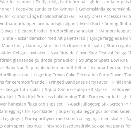
övlar för kvinnor
|
Fluffig riktig tvättbjörn päls glider sandaler päls 
vinnor
|
Peep-Toe sandaler för kvinnor
|
Genomskinlig genomskinlig 
r för kvinnor Långa bröllopshandskar
|
Fancy Dress Accessoarer 
huvudbandörhängen armbandsglasögon
|
Mesh Kort klänning Ribb
 Gloves
|
Elegant broderi brudbröllopshandskar
|
Kvinnors leopard
|
Tunna klackar damskor med nit paljetterad
|
Lyxiga färgglada kvi
|
Mode fancy klänning stor storlek clownskor till salu
|
Stora regnb
-läder Roliga clownskor
|
Nya färgade Clown Skor Festival Roliga 
lfdräkt glänsande guldröda gröna skor
|
Strumpor Spets Bow Knä
r Baby Non-Slip mjuk botten bomull Tofflor
|
kvinnor hem söt tec
dbröllopskrona
|
Legering Crown Cake Decoration Party Flower Tia
s för ceremonifirande
|
Fringed Bandanas Party Favor
|
Finklänni
er Sexiga Tutu-kjolar
|
Squid Game cosplay i ett stycke
|
Halloween
tu-kjol
|
Tutu Kjol Princess balklänning Tulle Dancewear led Light 
löver hängslen fluga och slips set
|
Y-Back jullogotyp Silk Screen Pr
Damleggings för sportkläder
|
Supermjuka leggings i borstad side
s Leggings
|
Damsportbyxor med sömlösa leggings med skalle
|
Ny
ngs dam sport leggings
|
hip-hop jazzdansdräkt Sexiga hot pants för 