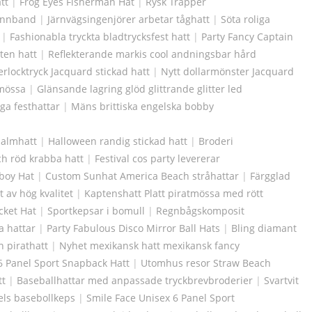
tt
|
Frog Eyes Fisherman Hat
|
Rysk Trapper
annband
|
Järnvägsingenjörer arbetar tåghatt
|
Söta roliga
|
Fashionabla tryckta bladtrycksfest hatt
|
Party Fancy Captain
ten hatt
|
Reflekterande markis cool andningsbar hård
erlocktryck Jacquard stickad hatt
|
Nytt dollarmönster Jacquard
 mössa
|
Glänsande lagring glöd glittrande glitter led
iga festhattar
|
Mäns brittiska engelska bobby
almhatt
|
Halloween randig stickad hatt
|
Broderi
ch röd krabba hatt
|
Festival cos party levererar
wboy Hat
|
Custom Sunhat America Beach stråhattar
|
Färgglad
t av hög kvalitet
|
Kaptenshatt Platt piratmössa med rött
cket Hat
|
Sportkepsar i bomull
|
Regnbågskomposit
ga hattar
|
Party Fabulous Disco Mirror Ball Hats
|
Bling diamant
 pirathatt
|
Nyhet mexikansk hatt mexikansk fancy
6 Panel Sport Snapback Hatt
|
Utomhus resor Straw Beach
tt
|
Baseballhattar med anpassade tryckbrevbroderier
|
Svartvit
ls basebollkeps
|
Smile Face Unisex 6 Panel Sport