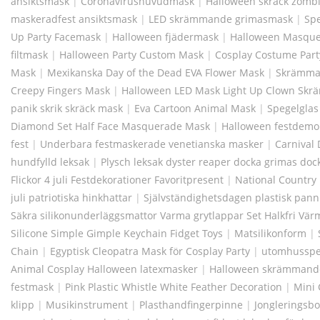
ansiktsmask
|
Coronavirushuvudmask
|
Halloween skräck zombi
maskeradfest ansiktsmask
|
LED skrämmande grimasmask
|
Sp
Up Party Facemask
|
Halloween fjädermask
|
Halloween Masque
filtmask
|
Halloween Party Custom Mask
|
Cosplay Costume Part
Mask
|
Mexikanska Day of the Dead EVA Flower Mask
|
Skrämma
Creepy Fingers Mask
|
Halloween LED Mask Light Up Clown Sk
panik skrik skräck mask
|
Eva Cartoon Animal Mask
|
Spegelglas 
Diamond Set Half Face Masquerade Mask
|
Halloween festdemo
fest
|
Underbara festmaskerade venetianska masker
|
Carnival
hundfylld leksak
|
Plysch leksak dyster reaper docka grimas doc
Flickor 4 juli Festdekorationer Favoritpresent
|
National Country
juli patriotiska hinkhattar
|
Självständighetsdagen plastisk pan
Säkra silikonunderläggsmattor Varma grytlappar Set Halkfri Vär
Silicone Simple Gimple Keychain Fidget Toys
|
Matsilikonform
|
Chain
|
Egyptisk Cleopatra Mask för Cosplay Party
|
utomhusspel
Animal Cosplay Halloween latexmasker
|
Halloween skrämmande
festmask
|
Pink Plastic Whistle White Feather Decoration
|
Mini 
klipp
|
Musikinstrument
|
Plasthandfingerpinne
|
Jongleringsbo