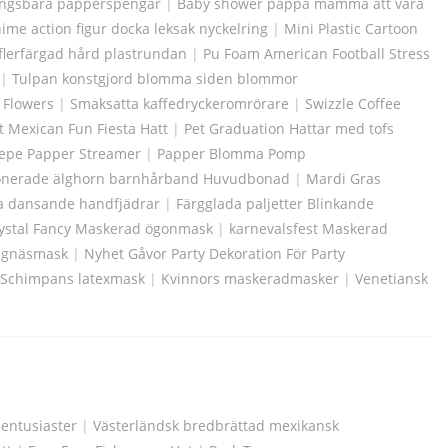
ingsbara papperspengar
|
Baby shower pappa mamma att vara
me action figur docka leksak nyckelring
|
Mini Plastic Cartoon
flerfärgad hård plastrundan
|
Pu Foam American Football Stress
|
Tulpan konstgjord blomma siden blommor
s Flowers
|
Smaksatta kaffedryckeromrörare
|
Swizzle Coffee
t Mexican Fun Fiesta Hatt
|
Pet Graduation Hattar med tofs
repe Papper Streamer
|
Papper Blomma Pomp
sionerade älghorn barnhårband Huvudbonad
|
Mardi Gras
ga dansande handfjädrar
|
Färgglada paljetter Blinkande
ystal Fancy Maskerad ögonmask
|
karnevalsfest Maskerad
ångnäsmask
|
Nyhet Gåvor Party Dekoration För Party
Schimpans latexmask
|
Kvinnors maskeradmasker
|
Venetiansk
zentusiaster
|
Västerländsk bredbrättad mexikansk