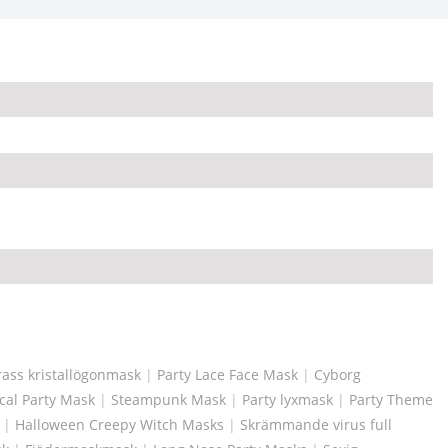
ass kristallögonmask
|
Party Lace Face Mask
|
Cyborg
al Party Mask
|
Steampunk Mask
|
Party lyxmask
|
Party Theme
|
Halloween Creepy Witch Masks
|
Skrämmande virus full