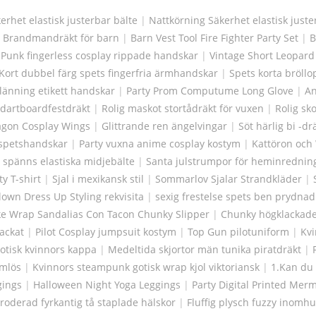
erhet elastisk justerbar bälte
|
Nattkörning Säkerhet elastisk juste
|
Brandmandräkt för barn
|
Barn Vest Tool Fire Fighter Party Set
|
B
|
Punk fingerless cosplay rippade handskar
|
Vintage Short Leopard
Kort dubbel färg spets fingerfria ärmhandskar
|
Spets korta bröll
klänning etikett handskar
|
Party Prom Computume Long Glove
|
An
 dartboardfestdräkt
|
Rolig maskot stortådräkt för vuxen
|
Rolig sk
agon Cosplay Wings
|
Glittrande ren ängelvingar
|
Söt härlig bi -dr
 spetshandskar
|
Party vuxna anime cosplay kostym
|
Kattöron och 
r spänns elastiska midjebälte
|
Santa julstrumpor för heminrednin
y T-shirt
|
Sjal i mexikansk stil
|
Sommarlov Sjalar Strandkläder
|
lown Dress Up Styling rekvisita
|
sexig frestelse spets ben prydnad
ke Wrap Sandalias Con Tacon Chunky Slipper
|
Chunky högklackade 
ackat
|
Pilot Cosplay jumpsuit kostym
|
Top Gun pilotuniform
|
Kvi
otisk kvinnors kappa
|
Medeltida skjortor män tunika piratdräkt
|
rmlös
|
Kvinnors steampunk gotisk wrap kjol viktoriansk
|
1.Kan du 
gings
|
Halloween Night Yoga Leggings
|
Party Digital Printed Mer
roderad fyrkantig tå staplade hälskor
|
Fluffig plysch fuzzy inomh