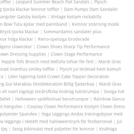
tofflor
|
Leopard Summer Beach Flat Sandals
|
Plysch
tjocka klackar kvinnor tofflor
|
Dam Pumps Dam Sandaler
Gangster Gatsby kostym
|
Vintage kostym rockabilly
on Bow Tutu kjolar med pannband
|
Kvinnor snörning mode
tryck tjocka klackar
|
Sommardamis sandaler plus
nnor höga klackar
|
Retro-spetsiga broderade
ågens clownskor
|
Clown Shoes Sharp Tip Performance
Clown Dressing Supplies
|
Clown Stage Performance
|
Nipple Tofs Brosch med lekfulla tofsar för fest
|
Mardi Gras
knad inomhus smiley tofflor
|
Plysch jul tecknad hem bomull
ra
|
Liten legering Gold Crown Cake Topper Decoration
ng Gul Marabou Festdekoration Billig fjäderboa
|
Mardi Gras
 vit svart logotyp tonårsflicka knähög tubstrumpa
|
Sexiga hot
Ballet
|
Halloween spökfestival benstrumpor
|
Rainbow Dance
int hängslen
|
Cosplay Clown Performance Kostym Clown Dress
npolyester Spandex
|
Yoga Leggings Andas träningsbyxor med
a leggings i skelett med halloweentryck för festkarneval
|
Jul
tjej
|
Sexig bikiniväst med paljetter för kvinnor
|
Knähöga