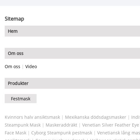
Sitemap
Hem
Om oss
Om oss
|
Video
Produkter
Festmask
Kvinnors halv ansiktsmask
|
Mexikanska dödsdagsmasker
|
Indi
Steampunk Mask
|
Maskeraddräkt
|
Venetian Silver Feather Ey
Face Mask
|
Cyborg Steampunk pestmask
|
Venetiansk lång ma