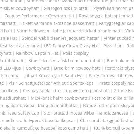
unda hattar
|
Stor mexikansk Silverkantad bredbrättad justerbar ha
im silver cowboyhatt
|
Glasögonlock i pilotstil
|
Plysch kaninöron p
|
Cosplay Performance Cowhorn Hat
|
Rosa snygga båtkaptenhatt
olishatt
|
Etikett värdinna skötande baskerhatt
|
Fartygsseglar kap
ad hatt
|
Varm halloween skalle jacquard stickad beanie hatt
|
Vint
eanie Hat
|
Spindel webb beanies jacquard hattar
|
Vinter stickad
 festliga evenemang
|
LED Funny Clown Crazy Hat
|
Pizza har
|
Rol
oyhatt
|
Rainbow Captain Hat
|
Polis cosplay
arinbåthatt
|
Kinesisk orientalisk halm bambuhatt
|
Bambukans h
d LED -ljus
|
Cowboyhatt
|
Bred brim cowboy hatt
|
Festdräkt plys
attstrumpa
|
Julhatt Xmas plysch Santa Hat
|
Party Carnival Filt Co
te
|
Visir Solhatt Justerbar Athletic Sports-keps
|
Pirate cospaly hat
ebollkeps
|
Cosplay spelar dress-up western jeanshatt
|
2 Tone Bu
 husdjurshatt
|
Mexikansk halm cowboyhatt
|
Fest roligt olika billi
ningsbar baseball bling diamanthattar
|
Kände röd kapten Morgan
lank Head Safety Cap
|
Stor brättad mössa Vikbar handfatsmössa
|
amouflerad halvperuk baseballkepsar
|
Glänsande färgglad festha
d skalle kamouflage baseballkeps camo hatt
|
100 % bomull 6-pane