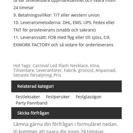
få vår omedelbara uppmärksamhet och svara inom
24 timmar
9. Betalningsvillkor: T/T eller western union
10. Leveransmetoderna: DHL, EMS, UPS, Fedex eller
TNT för provleverans (snabb och säkrare)
11. Leveranssätt: FOB med flyg eller till sjöss, CIF,
EXWORK FACTORY och så vidare för orderleverans
Hot Tags: Carnival Led Flash Necklace, Kina,
Tillverkare, Leverantörer, Fabrik, grossist, Anpassad,
Senaste försäljning, Pris
Relaterad kategori
Festleksaker
Festperuker
Festglasögon
Party Pannband
Skicka förfrågan
Lämna gärna din förfrågan i formuläret nedan.
Vi kommer att svara dig inom 24 timmar.