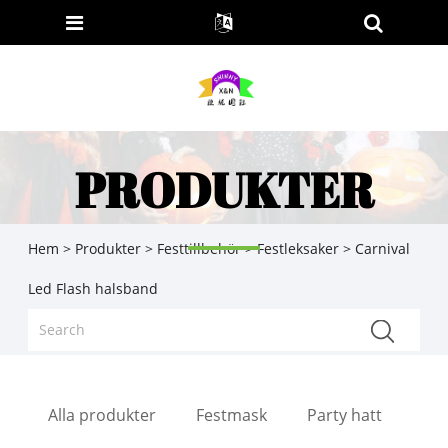
PRODUKTER
Hem
>
Produkter
>
Festtillbehör
>
Festleksaker
> Carnival
Led Flash halsband
Alla produkter
Festmask
Party hatt