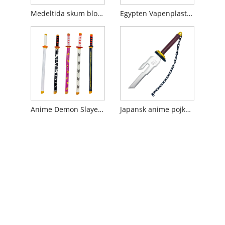
Medeltida skum blodig vikingbrädesvärd
Egypten Vapenplast dolkkniv
Anime Demon Slayer Toy Sword
Japansk anime pojke leksaksvapen