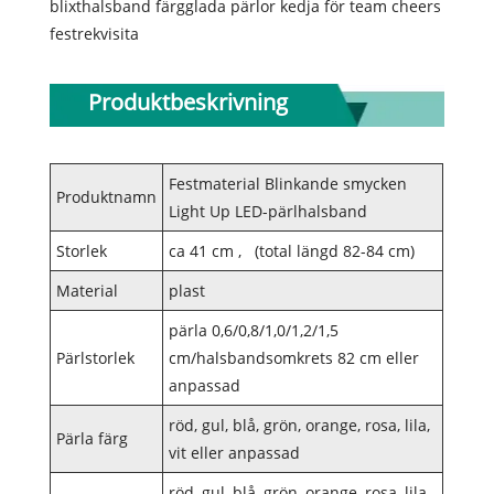
blixthalsband färgglada pärlor kedja för team cheers
festrekvisita
Produktbeskrivning
Festmaterial Blinkande smycken
Produktnamn
Light Up LED-pärlhalsband
Storlek
ca 41 cm , (total längd 82-84 cm)
Material
plast
pärla 0,6/0,8/1,0/1,2/1,5
Pärlstorlek
cm/halsbandsomkrets 82 cm eller
anpassad
röd, gul, blå, grön, orange, rosa, lila,
Pärla färg
vit eller anpassad
röd, gul, blå, grön, orange, rosa, lila,