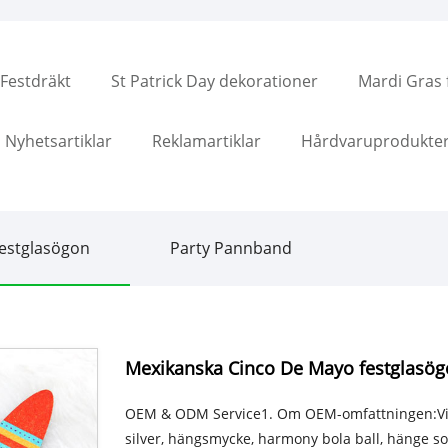
Festdräkt
St Patrick Day dekorationer
Mardi Gras f
Nyhetsartiklar
Reklamartiklar
Hårdvaruprodukte
estglasögon
Party Pannband
Mexikanska Cinco De Mayo festglasö
OEM & ODM Service1. Om OEM-omfattningen:Vi k
silver, hängsmycke, harmony bola ball, hänge s