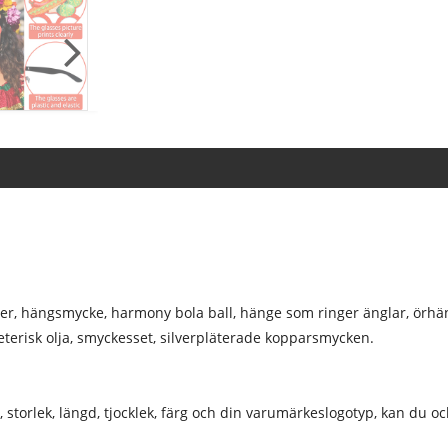
lver, hängsmycke, harmony bola ball, hänge som ringer änglar, ör
terisk olja, smyckesset, silverpläterade kopparsmycken.
storlek, längd, tjocklek, färg och din varumärkeslogotyp, kan du o