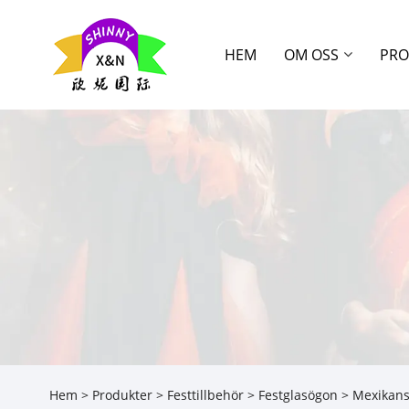
HEM
OM OSS
PRO
Hem
>
Produkter
>
Festtillbehör
>
Festglasögon
> Mexikans