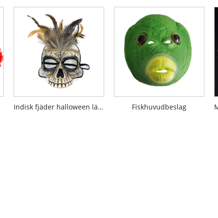
ker
Indisk fjäder halloween läskig mask
Fiskhuvudbeslag