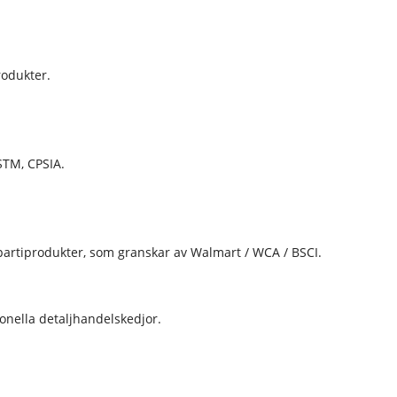
rodukter.
STM, CPSIA.
 partiprodukter, som granskar av Walmart / WCA / BSCI.
ionella detaljhandelskedjor.