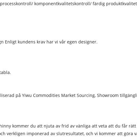
/ processkontroll/ komponentkvalitetskontroll/ färdig produktkvalit
n Enligt kundens krav har vi vår egen designer.
tabla.
aliserad på Yiwu Commodities Market Sourcing, Showroom tillgängli
ny kommer du att njuta av frid av vänliga att veta att du får rätt ar
e och verkligen imponerad av slutresultatet, och vi kommer att göra v