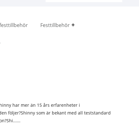
esttillbehör
Festtillbehör
r
hinny har mer än 15 års erfarenheter i
den följer?Shinny som är bekant med all teststandard
n?Shi......