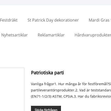
Festdräkt
St Patrick Day dekorationer
Mardi Gras f
Nyhetsartiklar
Reklamartiklar
Hårdvaruprodukte
Patriotiska parti
Vanliga frågor1. Hur många år för festföremål?S
partileverantörsprodukter.2. Vad är teststandar
(EN71-1/2/3) ASTM, CPSIA.3. Har du fabriksrevisio
Skicka förfrågan