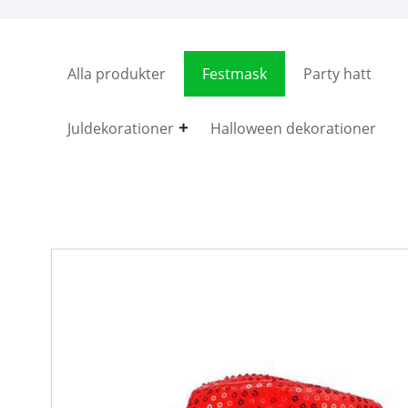
Alla produkter
Festmask
Party hatt
Juldekorationer
Halloween dekorationer