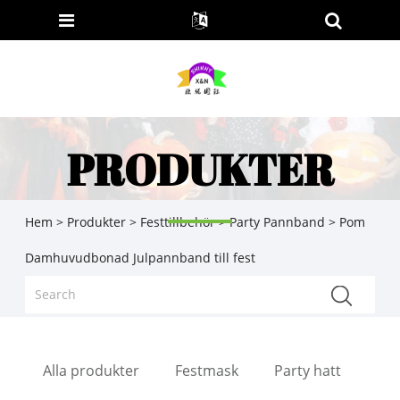
PRODUKTER
Hem
>
Produkter
>
Festtillbehör
>
Party Pannband
> Pom
Damhuvudbonad Julpannband till fest
Alla produkter
Festmask
Party hatt