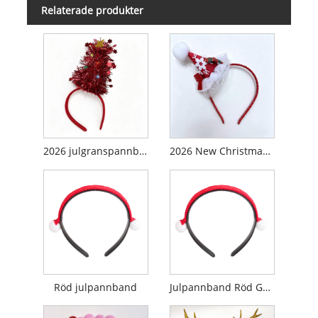
Relaterade produkter
2026 julgranspannband
2026 New Christmas Hat Pannband med lampor
Röd julpannband
Julpannband Röd Garn Pom Pom Huvudbonad för kvinnor