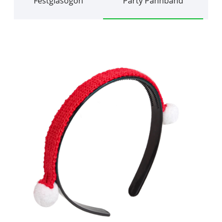
Festglasögon
Party Pannband