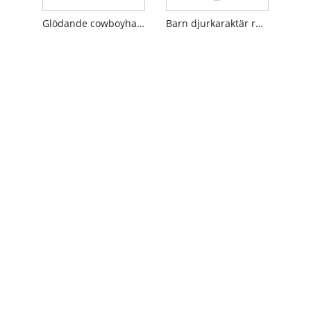
Glödande cowboyhatt med LED-ljus
Barn djurkaraktär runda hattar