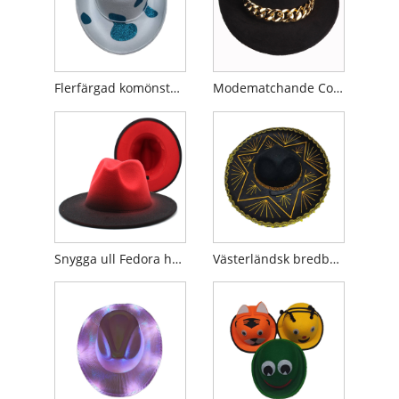
Flerfärgad komönster glittrande cowboyhatt
Modematchande Cowboyhatt med personlig kedja
Snygga ull Fedora hattar för jazzentusiaster
Västerländsk bredbrättad mexikansk hatt