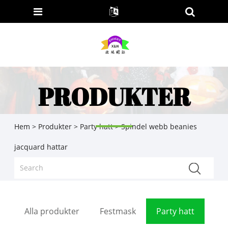
PRODUKTER
Hem
>
Produkter
>
Party hatt
> Spindel webb beanies
jacquard hattar
Alla produkter
Festmask
Party hatt